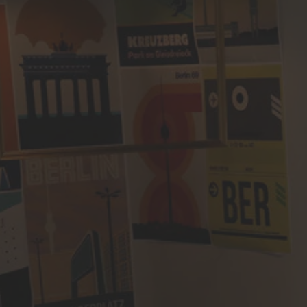
Español
French