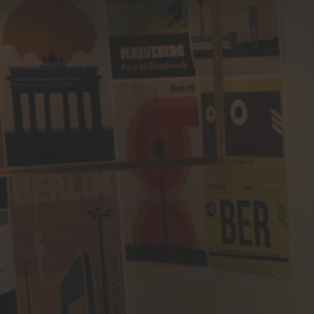
Español
French